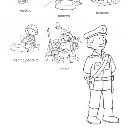
médico
pedreiro
padeiro
menino pedreiro
pintor