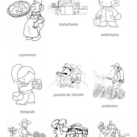
trabalhador
enfermeiro
cozinheiro
guarda de trânsito
jardineiro
fotógrafo