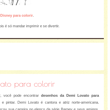
Disney para colorir
.
s é só mandar imprimir e se divertir.
ato para colorir
ir, você pode encontrar
desenhos da Demi Lovato para
r e pintar. Demi Lovato é cantora e atriz norte-americana.
çou sua carreira no elenco da série Barney e seus amigos,