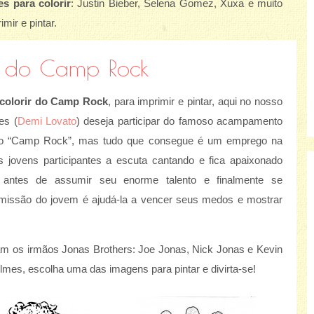
s para colorir
: Justin Bieber, Selena Gomez, Xuxa e muito
mir e pintar.
r do Camp Rock
colorir do Camp Rock
, para imprimir e pintar, aqui no nosso
es (
Demi Lovato
) deseja participar do famoso acampamento
ão “Camp Rock”, mas tudo que consegue é um emprego na
 jovens participantes a escuta cantando e fica apaixonado
antes de assumir seu enorme talento e finalmente se
A missão do jovem é ajudá-la a vencer seus medos e mostrar
m os irmãos Jonas Brothers: Joe Jonas, Nick Jonas e Kevin
ilmes, escolha uma das imagens para pintar e divirta-se!