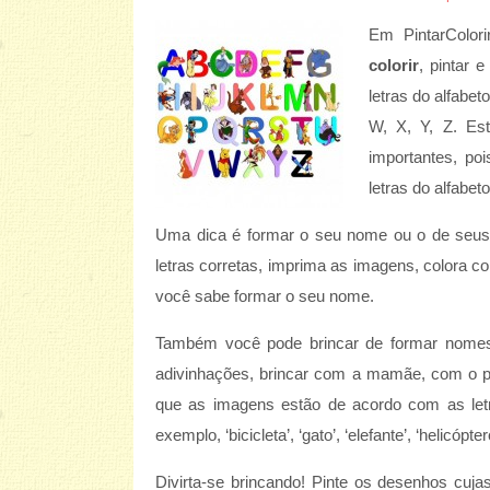
Em PintarColor
colorir
, pintar 
letras do alfabeto
W, X, Y, Z. Es
importantes, po
letras do alfabet
Uma dica é formar o seu nome ou o de seus 
letras corretas, imprima as imagens, colora c
você sabe formar o seu nome.
Também você pode brincar de formar nomes d
adivinhações, brincar com a mamãe, com o p
que as imagens estão de acordo com as let
exemplo, ‘bicicleta’, ‘gato’, ‘elefante’, ‘helicópte
Divirta-se brincando! Pinte os desenhos cuja