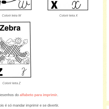
Colorir letra W
Colorir letra X
Colorir letra Z
 desenhos do
alfabeto para imprimir
.
s é só mandar imprimir e se divertir.