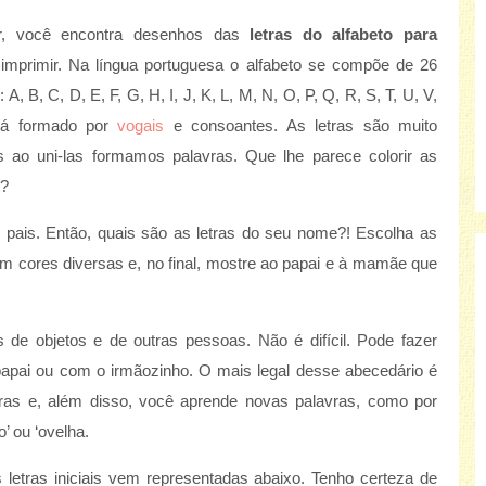
ir, você encontra desenhos das
letras do alfabeto para
e imprimir. Na língua portuguesa o alfabeto se compõe de 26
: A, B, C, D, E, F, G, H, I, J, K, L, M, N, O, P, Q, R, S, T, U, V,
tá formado por
vogais
e consoantes. As letras são muito
is ao uni-las formamos palavras. Que lhe parece colorir as
o?
pais. Então, quais são as letras do seu nome?! Escolha as
om cores diversas e, no final, mostre ao papai e à mamãe que
e objetos e de outras pessoas. Não é difícil. Pode fazer
apai ou com o irmãozinho. O mais legal desse abecedário é
ras e, além disso, você aprende novas palavras, como por
ro’ ou ‘ovelha.
s letras iniciais vem representadas abaixo. Tenho certeza de