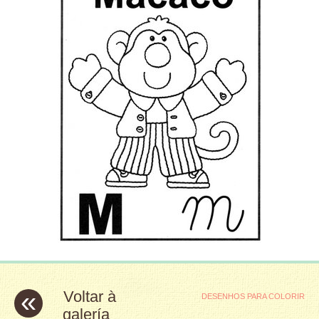
«
Voltar à
DESENHOS PARA COLORIR
galería