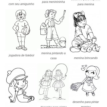
para meninininha
com seu amiguinho
para menina
menina pintando a
jogadora de futebol
menina brincando
casa
desenho para pintar