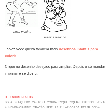
pintar menina
menina rezando
Talvez você queira também mais
desenhos infantis para
colorir
.
Clique no desenho desejado para ampliar. Depois é só mandar
imprimir e se divertir.
DESENHOS INFANTIS
BOLA
BRINQUEDO
CANTORA
CORDA
ESQUI
ESQUIAR
FUTEBOL
MENIN
A
MENINA ORANDO
ORAÇÃO
PINTURA
PULAR CORDA
REZAR
SELVA