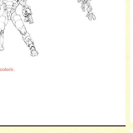
olorir
.