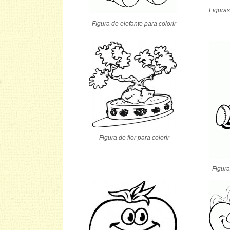
Figuras
FIgura de elefante para colorir
Figura de flor para colorir
Figura