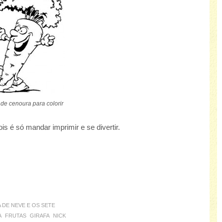
 de cenoura para colorir
s é só mandar imprimir e se divertir.
 DE NEVE E OS SETE
A
FRUTAS
GIRAFA
NICK