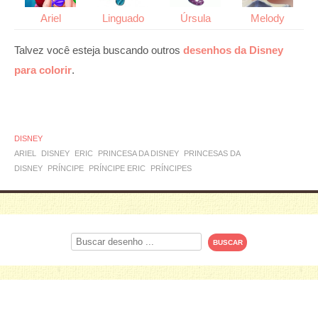
Ariel
Linguado
Úrsula
Melody
Talvez você esteja buscando outros
desenhos da Disney
para colorir
.
DISNEY
ARIEL
DISNEY
ERIC
PRINCESA DA DISNEY
PRINCESAS DA
DISNEY
PRÍNCIPE
PRÍNCIPE ERIC
PRÍNCIPES
Procurar