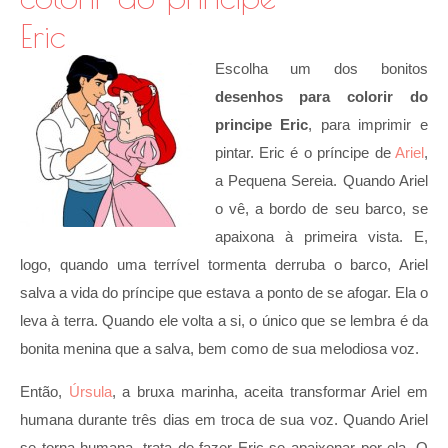
Eric
Escolha um dos bonitos
desenhos para colorir do
principe Eric
, para imprimir e
pintar. Eric é o príncipe de
Ariel
,
a Pequena Sereia. Quando Ariel
o vê, a bordo de seu barco, se
apaixona à primeira vista. E,
logo, quando uma terrível tormenta derruba o barco, Ariel
salva a vida do príncipe que estava a ponto de se afogar. Ela o
leva à terra. Quando ele volta a si, o único que se lembra é da
bonita menina que a salva, bem como de sua melodiosa voz.
Então,
Úrsula
, a bruxa marinha, aceita transformar Ariel em
humana durante três dias em troca de sua voz. Quando Ariel
se torna humana, trata de fazer Eric se apaixonar por ela. O