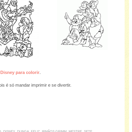
Disney para colorir
.
s é só mandar imprimir e se divertir.
O
DISNEY
DUNGA
FELIZ
IRMÃOS GRIMM
MESTRE
SETE