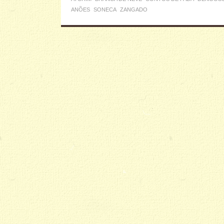
ANÕES
SONECA
ZANGADO