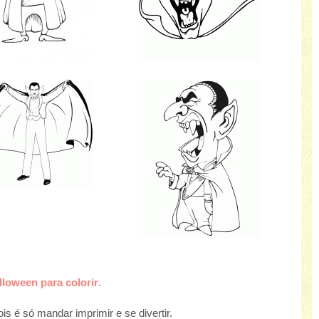
loween para colorir
.
s é só mandar imprimir e se divertir.