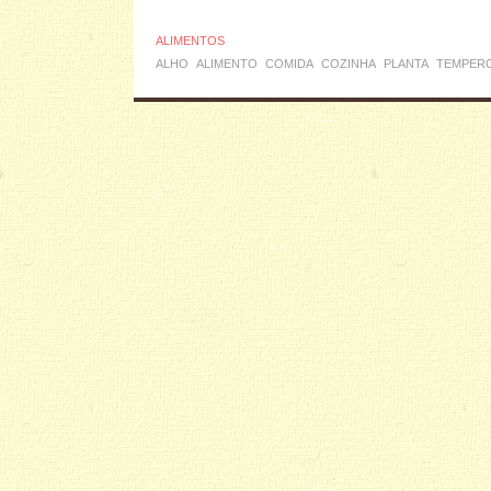
ALIMENTOS
ALHO
ALIMENTO
COMIDA
COZINHA
PLANTA
TEMPER