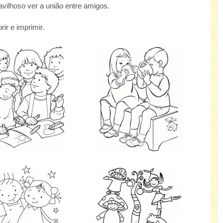
avilhoso ver a união entre amigos.
ir e imprimir.