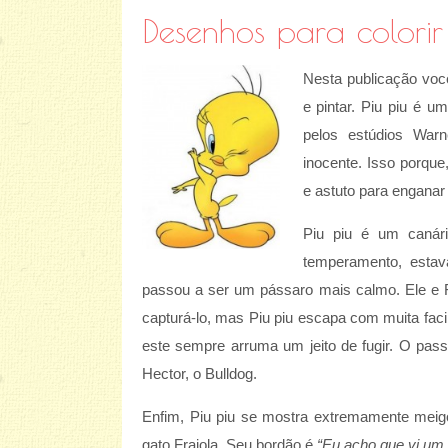
Desenhos para colorir
Nesta publicação voc
e pintar. Piu piu é 
pelos estúdios War
inocente. Isso porque,
e astuto para enganar 
Piu piu é um canár
temperamento, esta
passou a ser um pássaro mais calmo. Ele e F
capturá-lo, mas Piu piu escapa com muita facil
este sempre arruma um jeito de fugir. O pass
Hector, o Bulldog.
Enfim, Piu piu se mostra extremamente mei
gato Frajola. Seu bordão é
“Eu acho que vi um 