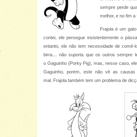
sempre perde qua
melhor, e no fim a
Frajola é um gat
contei, ele persegue insistentemente o páss
entanto, ele não tem necessidade de comê-l
birra… não suporta que os outros sempre l
o Gaguinho (Porky Pig), mas, nesse caso, el
Gaguinho, porém, este não vê as causas do
mal. Frajola também tem um problema de dicção