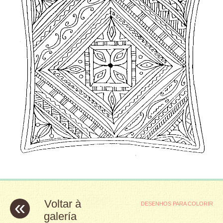
«
Voltar à
DESENHOS PARA COLORIR
galería